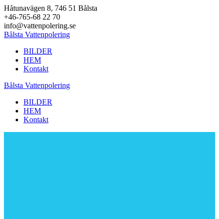
Hoppa
Håtunavägen 8, 746 51 Bålsta
till
+46-765-68 22 70
innehåll
info@vattenpolering.se
Bålsta Vattenpolering
BILDER
HEM
Kontakt
Bålsta Vattenpolering
BILDER
HEM
Kontakt