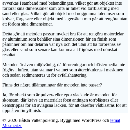
avverkas i samband med behandlingen, vilket gör att objektet inte
förlorar sina dimensioner som ofta är fallet vid torrblästring med
sand eller glas. Vilket gör att objekt med noggranna toleranser som
kolvar, förgasare eller objekt med lagersäten mm går att rengöra utan
att förlora sina dimensioner.
Detta gör att metoden passar mycket bra för att rengöra motordelar
av aluminium som behåller sina dimensioner, får en finish som
påminner om när delarna var nya och det utan att ha förorenas av
glas eller sand som senare kan komma att frigöras med oönskat
resultat.
Metoden är även miljövänlig, då föroreningar och blästermedia inte
frigörs i luften, utan stannar i vattnet som återcirkuleras i maskinen
och sedan sedimenteras ut för avfallshantering.
Finns det några tillämpningar där metoden inte passar?
Ja, för objekt som är pulver- eller epoxylackade är metoden för
skonsam, där krävs att materialet först antingen torrblästras eller
kemstrippas för att avlägsna lacken, för att därefter våtblästras för att
uppnå en fin ytfinish.
© 2026 Bålsta Vattenpolering. Byggt med WordPress och
temat
Mesmerize